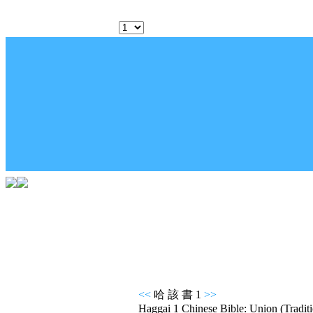
<<
哈 該 書 1
>>
Haggai 1 Chinese Bible: Union (Traditi