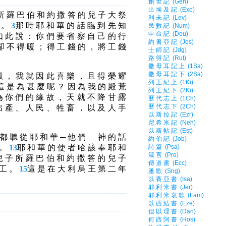
所 羅 巴 伯 和 約 撒 答 的 兒 子 大 祭
到 。
3
那 時 耶 和 華 的 話 臨 到 先 知
如 此 說 ： 你 們 要 省 察 自 己 的 行
卻 不 得 暖 ； 得 工 錢 的 ， 將 工 錢
殿 ， 我 就 因 此 喜 樂 ， 且 得 榮 耀
這 是 為 甚 麼 呢 ？ 因 為 我 的 殿 荒
為 你 們 的 緣 故 ， 天 就 不 降 甘 露
出 產 、 人 民 、 牲 畜 ， 以 及 人 手
， 都 聽 從 耶 和 華 ─ 他 們 神 的 話
 。
13
耶 和 華 的 使 者 哈 該 奉 耶 和
兒 子 所 羅 巴 伯 和 約 撒 答 的 兒 子
 工 。
15
這 是 在 大 利 烏 王 第 二 年