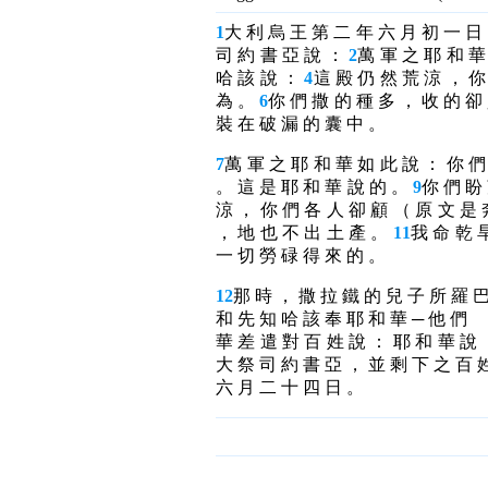
1
大 利 烏 王 第 二 年 六 月 初 一 日
司 約 書 亞 說 ：
2
萬 軍 之 耶 和 華
哈 該 說 ：
4
這 殿 仍 然 荒 涼 ， 你
為 。
6
你 們 撒 的 種 多 ， 收 的 卻
裝 在 破 漏 的 囊 中 。
7
萬 軍 之 耶 和 華 如 此 說 ： 你 們
。 這 是 耶 和 華 說 的 。
9
你 們 盼 
涼 ， 你 們 各 人 卻 顧 （ 原 文 是 
， 地 也 不 出 土 產 。
11
我 命 乾 
一 切 勞 碌 得 來 的 。
12
那 時 ， 撒 拉 鐵 的 兒 子 所 羅 
和 先 知 哈 該 奉 耶 和 華 ─ 他 們 
華 差 遣 對 百 姓 說 ： 耶 和 華 說
大 祭 司 約 書 亞 ， 並 剩 下 之 百 
六 月 二 十 四 日 。