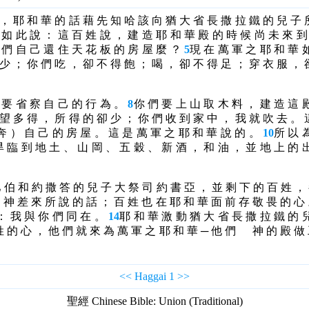
 ， 耶 和 華 的 話 藉 先 知 哈 該 向 猶 大 省 長 撒 拉 鐵 的 兒 子 
 如 此 說 ： 這 百 姓 說 ， 建 造 耶 和 華 殿 的 時 候 尚 未 來 
 們 自 己 還 住 天 花 板 的 房 屋 麼 ？
5
現 在 萬 軍 之 耶 和 華 
 少 ； 你 們 吃 ， 卻 不 得 飽 ； 喝 ， 卻 不 得 足 ； 穿 衣 服 ， 
 要 省 察 自 己 的 行 為 。
8
你 們 要 上 山 取 木 料 ， 建 造 這 
望 多 得 ， 所 得 的 卻 少 ； 你 們 收 到 家 中 ， 我 就 吹 去 。 
奔 ） 自 己 的 房 屋 。 這 是 萬 軍 之 耶 和 華 說 的 。
10
所 以 
旱 臨 到 地 土 、 山 岡 、 五 穀 、 新 酒 ， 和 油 ， 並 地 上 的 
巴 伯 和 約 撒 答 的 兒 子 大 祭 司 約 書 亞 ， 並 剩 下 的 百 姓 
神 差 來 所 說 的 話 ； 百 姓 也 在 耶 和 華 面 前 存 敬 畏 的 心
 ： 我 與 你 們 同 在 。
14
耶 和 華 激 動 猶 大 省 長 撒 拉 鐵 的 
姓 的 心 ， 他 們 就 來 為 萬 軍 之 耶 和 華 ─ 他 們 神 的 殿 做
<<
Haggai 1
>>
聖經 Chinese Bible: Union (Traditional)