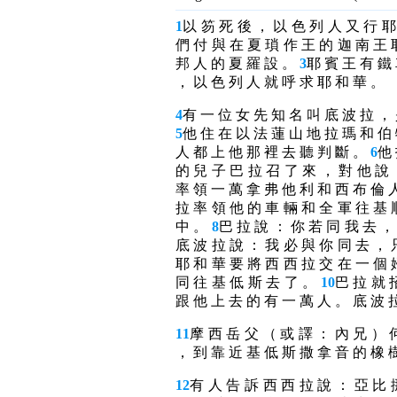
1
以 笏 死 後 ， 以 色 列 人 又 行 耶
們 付 與 在 夏 瑣 作 王 的 迦 南 王 
邦 人 的 夏 羅 設 。
3
耶 賓 王 有 鐵 
， 以 色 列 人 就 呼 求 耶 和 華 。
4
有 一 位 女 先 知 名 叫 底 波 拉 ，
5
他 住 在 以 法 蓮 山 地 拉 瑪 和 伯
人 都 上 他 那 裡 去 聽 判 斷 。
6
他 
的 兒 子 巴 拉 召 了 來 ， 對 他 說
率 領 一 萬 拿 弗 他 利 和 西 布 倫 
拉 率 領 他 的 車 輛 和 全 軍 往 基 
中 。
8
巴 拉 說 ： 你 若 同 我 去 ，
底 波 拉 說 ： 我 必 與 你 同 去 ， 
耶 和 華 要 將 西 西 拉 交 在 一 個 
同 往 基 低 斯 去 了 。
10
巴 拉 就 
跟 他 上 去 的 有 一 萬 人 。 底 波 
11
摩 西 岳 父 （ 或 譯 ： 內 兄 ） 
， 到 靠 近 基 低 斯 撒 拿 音 的 橡 
12
有 人 告 訴 西 西 拉 說 ： 亞 比 