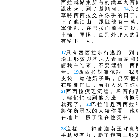
西 拉 就 聚 集 所 有 的 鐵 車 九 百 
設 出 來 ， 到 了 基 順 河 。
14
底 
華 將 西 西 拉 交 在 你 手 的 日 子 
下 了 他 泊 山 ， 跟 隨 他 有 一 萬
軍 潰 亂 ， 在 巴 拉 面 前 被 刀 殺
車 輛 、 軍 隊 ， 直 到 外 邦 人 的 
有 留 下 一 人 。
17
只 有 西 西 拉 步 行 逃 跑 ， 到 
瑣 王 耶 賓 與 基 尼 人 希 百 家 和
請 我 主 進 來 ， 不 要 懼 怕 ； 西 
蓋 。
19
西 西 拉 對 雅 億 說 ： 我 
皮 袋 ， 給 他 奶 子 喝 ， 仍 舊 把
在 帳 棚 門 口 ， 若 有 人 來 問 你 
21
西 西 拉 疲 乏 沉 睡 。 希 百 的 
， 輕 悄 悄 地 到 他 旁 邊 ， 將 橛 
就 死 了 。
22
巴 拉 追 趕 西 西 拉 
將 你 所 尋 找 的 人 給 你 看 。 他 
在 地 上 ， 橛 子 還 在 他 鬢 中 。
23
這 樣 ， 神 使 迦 南 王 耶 賓 被
手 越 發 有 力 ， 勝 了 迦 南 王 耶 