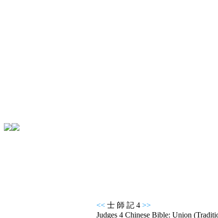
<<
士 師 記 4
>>
Judges 4 Chinese Bible: Union (Traditi