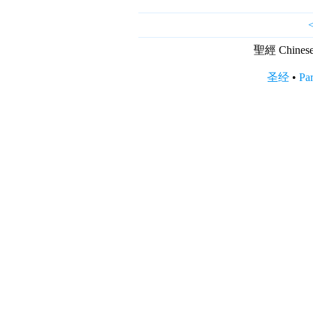
聖經 Chinese B
圣经
•
Par