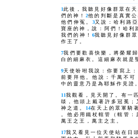
1
此 後 ， 我 聽 見 好 像 群 眾 在 天
們 的 神 ！
2
他 的 判 斷 是 真 實 公
他 們 伸 冤 。
3
又 說 ： 哈 利 路 亞
寶 座 的 神 ， 說 ： 阿 們 ！ 哈 利 
我 們 的 神 ！
6
我 聽 見 好 像 群 眾
作 王 了 。
7
我 們 要 歡 喜 快 樂 ， 將 榮 耀 歸
白 的 細 麻 衣 。 這 細 麻 衣 就 是 
9
天 使 吩 咐 我 說 ： 你 要 寫 上 ：
前 要 拜 他 。 他 說 ： 千 萬 不 可 
中 的 靈 意 乃 是 為 耶 穌 作 見 證 
11
我 觀 看 ， 見 天 開 了 。 有 一 匹
燄 ， 他 頭 上 戴 著 許 多 冠 冕 ； 
神 之 道 。
14
在 天 上 的 眾 軍 騎 著
。 他 必 用 鐵 杖 轄 管 （ 轄 管 ： 
萬 王 之 王 ， 萬 主 之 主 。
17
我 又 看 見 一 位 天 使 站 在 日 頭