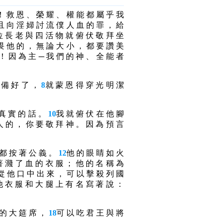
！ 救 恩 、 榮 耀 、 權 能 都 屬 乎 我
且 向 淫 婦 討 流 僕 人 血 的 罪 ， 給
位 長 老 與 四 活 物 就 俯 伏 敬 拜 坐
畏 他 的 ， 無 論 大 小 ， 都 要 讚 美
！ 因 為 主 ─ 我 們 的 神 、 全 能 者
預 備 好 了 ，
8
就 蒙 恩 得 穿 光 明 潔
 真 實 的 話 。
10
我 就 俯 伏 在 他 腳
人 的 ， 你 要 敬 拜 神 。 因 為 預 言
 都 按 著 公 義 。
12
他 的 眼 睛 如 火
著 濺 了 血 的 衣 服 ； 他 的 名 稱 為
從 他 口 中 出 來 ， 可 以 擊 殺 列 國
他 衣 服 和 大 腿 上 有 名 寫 著 說 ：
 的 大 筵 席 ，
18
可 以 吃 君 王 與 將