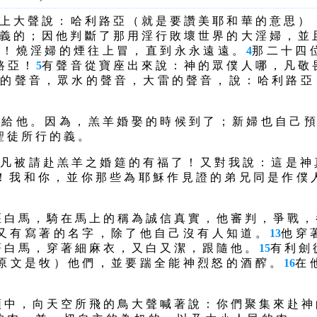
 上 大 聲 說 ： 哈 利 路 亞 （ 就 是 要 讚 美 耶 和 華 的 意 思 ） 
 義 的 ； 因 他 判 斷 了 那 用 淫 行 敗 壞 世 界 的 大 淫 婦 ， 並 
 ！ 燒 淫 婦 的 煙 往 上 冒 ， 直 到 永 永 遠 遠 。
4
那 二 十 四 
路 亞 ！
5
有 聲 音 從 寶 座 出 來 說 ： 神 的 眾 僕 人 哪 ， 凡 敬 
 的 聲 音 ， 眾 水 的 聲 音 ， 大 雷 的 聲 音 ， 說 ： 哈 利 路 亞 
 給 他 。 因 為 ， 羔 羊 婚 娶 的 時 候 到 了 ； 新 婦 也 自 己 
聖 徒 所 行 的 義 。
 凡 被 請 赴 羔 羊 之 婚 筵 的 有 福 了 ！ 又 對 我 說 ： 這 是 神
！ 我 和 你 ， 並 你 那 些 為 耶 穌 作 見 證 的 弟 兄 同 是 作 僕 
。
 白 馬 ， 騎 在 馬 上 的 稱 為 誠 信 真 實 ， 他 審 判 ， 爭 戰 ，
又 有 寫 著 的 名 字 ， 除 了 他 自 己 沒 有 人 知 道 。
13
他 穿 
 白 馬 ， 穿 著 細 麻 衣 ， 又 白 又 潔 ， 跟 隨 他 。
15
有 利 劍 
原 文 是 牧 ） 他 們 ， 並 要 踹 全 能 神 烈 怒 的 酒 醡 。
16
在 
 中 ， 向 天 空 所 飛 的 鳥 大 聲 喊 著 說 ： 你 們 聚 集 來 赴 神