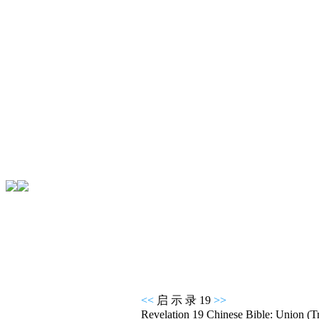
<<
启 示 录 19
>>
Revelation 19 Chinese Bible: Union (Tr