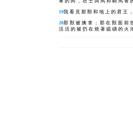
軍 的 肉 ， 壯 士 與 馬 和 騎 馬 者 
19
我 看 見 那 獸 和 地 上 的 君 王 ，
20
那 獸 被 擒 拿 ； 那 在 獸 面 前 
活 活 的 被 扔 在 燒 著 硫 磺 的 火 