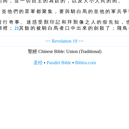
的 肉 ， 並 一 切 自 主 的 為 奴 的 ， 以 及 大 小 人 民 的 肉 。
 並 他 們 的 眾 軍 都 聚 集 ， 要 與 騎 白 馬 的 並 他 的 軍 兵 爭
曾 行 奇 事 、 迷 惑 受 獸 印 記 和 拜 獸 像 之 人 的 假 先 知 ， 
湖 裡 ；
21
其 餘 的 被 騎 白 馬 者 口 中 出 來 的 劍 殺 了 ； 飛 鳥
<<
Revelation 19
>>
聖經 Chinese Bible: Union (Traditional)
圣经
•
Parallel Bible
•
Biblos.com