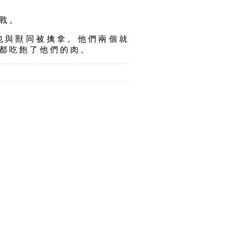
 戰 。
也 與 獸 同 被 擒 拿 。 他 們 兩 個 就
 都 吃 飽 了 他 們 的 肉 。